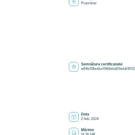
Proprietar
Semnătura certificatului
e89b158e4bcf988ebd09eb83f53
Data
2 feb. 2024
Mărime
19.36 MB