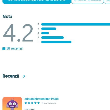
Notă
4.2
5
4
3
2
1
38 recenzii
Recenzii
adorablebrownlime49288
8 luni în urmă
minunat