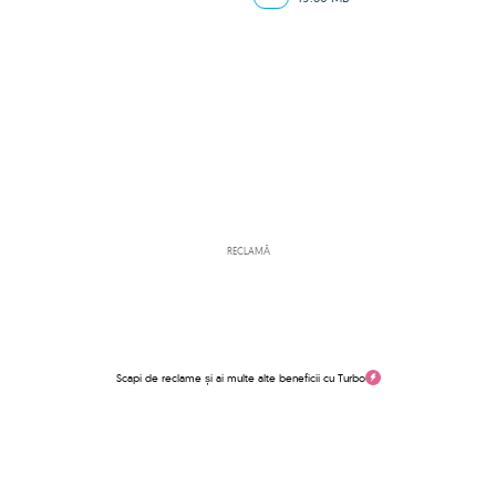
RECLAMĂ
Scapi de reclame și ai multe alte beneficii cu Turbo