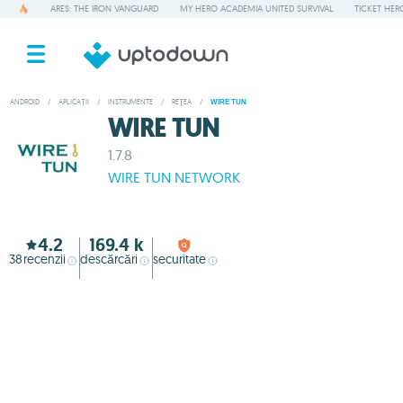
ARES: THE IRON VANGUARD
MY HERO ACADEMIA UNITED SURVIVAL
TICKET HER
ANDROID
/
APLICAȚII
/
INSTRUMENTE
/
REŢEA
/
WIRE TUN
WIRE TUN
1.7.8
WIRE TUN NETWORK
4.2
169.4 k
38
recenzii
descărcări
securitate