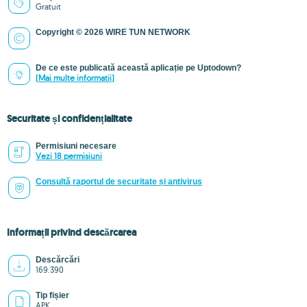
Gratuit
Copyright © 2026 WIRE TUN NETWORK
De ce este publicată această aplicație pe Uptodown?
(Mai multe informatii)
Securitate și confidențialitate
Permisiuni necesare
Vezi 18 permisiuni
Consultă raportul de securitate și antivirus
Informații privind descărcarea
Descărcări
169.390
Tip fișier
APK