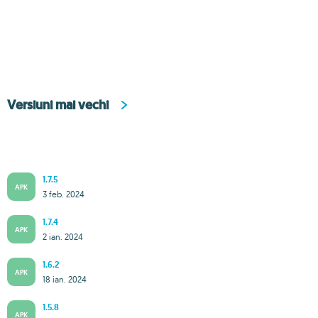
Versiuni mai vechi
1.7.5
APK
3 feb. 2024
1.7.4
APK
2 ian. 2024
1.6.2
APK
18 ian. 2024
1.5.8
APK