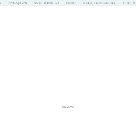
O
APLICAȚII VPN
BATTLE ROYALE GD
TREBLO
APLICAȚII OPEN-SOURCE
EURO TR
RECLAMĂ