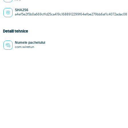
SHA256
a4ef5e2f5b0a669cffd25ca419c1688912299f64efbe279bb6af1c4072adac08
Detalii tehnice
Numele pachetului
com.wiretun