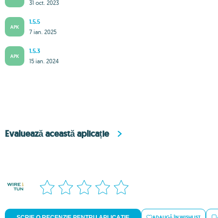
31 oct. 2023
1.5.5
APK
7 ian. 2025
1.5.3
APK
15 ian. 2024
Evaluează această aplicație
SCRIE O RECENZIE PENTRU APLICAȚIE
ADAUGĂ ÎN WISHLIST