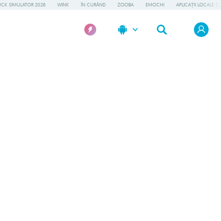
UCK SIMULATOR 2026
WINK
ÎN CURÂND
ZOOBA
EMOCHI
APLICAȚII LOCALE C